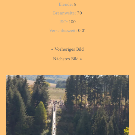
Blende:
8
Brennweite:
70
ISO:
100
Verschlusszeit:
0.01
« Vorheriges Bild
Nächstes Bild »