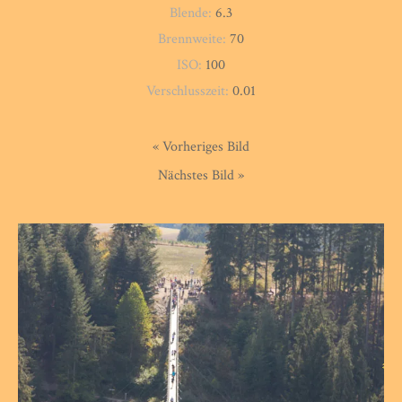
Blende:
6.3
Brennweite:
70
ISO:
100
Verschlusszeit:
0.01
« Vorheriges Bild
Nächstes Bild »