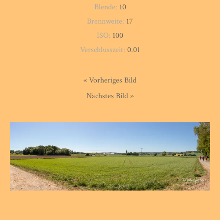
Blende:
10
Brennweite:
17
ISO:
100
Verschlusszeit:
0.01
« Vorheriges Bild
Nächstes Bild »