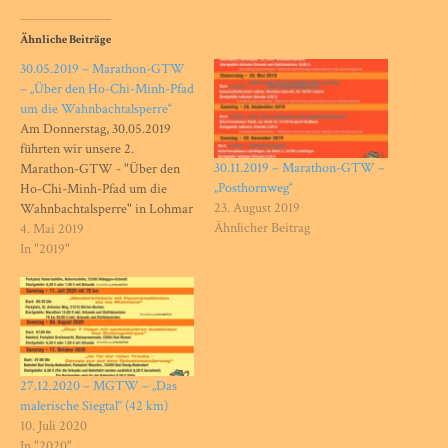
Ähnliche Beiträge
30.05.2019 – Marathon-GTW
– „Über den Ho-Chi-Minh-Pfad
um die Wahnbachtalsperre“
Am Donnerstag, 30.05.2019
führten wir unsere 2.
30.11.2019 – Marathon-GTW –
Marathon-GTW - "Über den
„Posthornweg“
Ho-Chi-Minh-Pfad um die
23. August 2019
Wahnbachtalsperre" in Lohmar
Ähnlicher Beitrag
durch. Bilder: Thomas Schüßler
4. Mai 2019
In "2019"
27.12.2020 – MGTW – „Das
malerische Siegtal“ (42 km)
10. Juli 2020
In "2020"