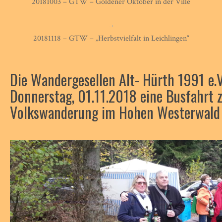
20181003 – GTW – Goldener Oktober in der Ville
→
20181118 – GTW – „Herbstvielfalt in Leichlingen“
Die Wandergesellen Alt- Hürth 1991 e.
Donnerstag, 01.11.2018 eine Busfahrt zu
Volkswanderung im Hohen Westerwald 