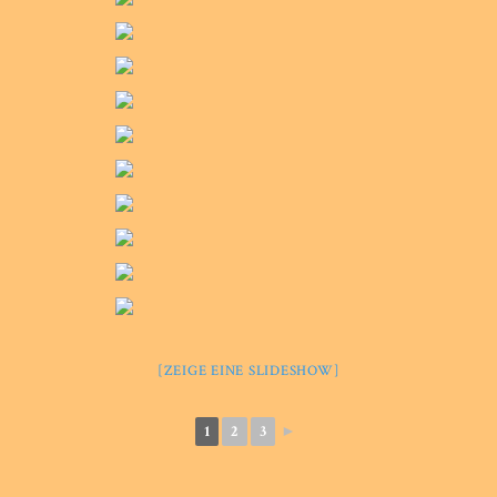
[ZEIGE EINE SLIDESHOW]
1
2
3
►