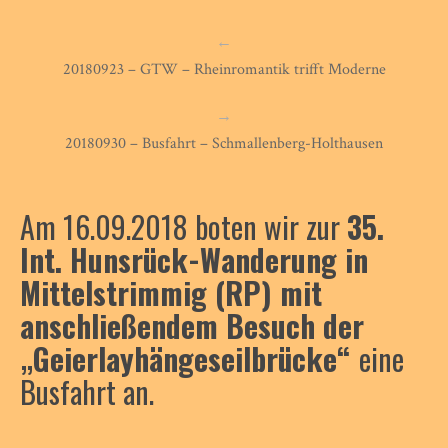
←
20180923 – GTW – Rheinromantik trifft Moderne
→
20180930 – Busfahrt – Schmallenberg-Holthausen
Am 16.09.2018 boten wir zur
35.
Int. Hunsr
ück-Wanderung in
Mittelstrimmig (RP)
mit
anschließendem Besuch der
„Geierlayhängeseilbrücke“
eine
Busfahrt an.