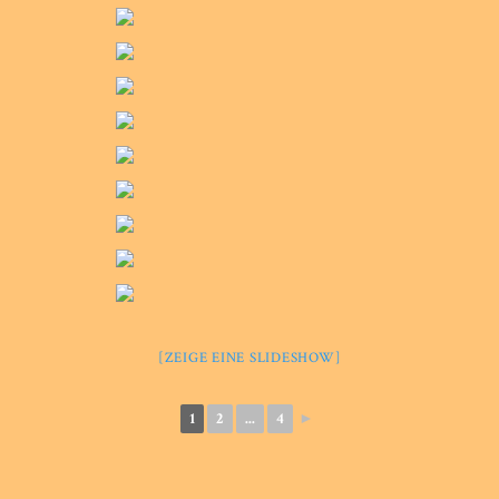
[ZEIGE EINE SLIDESHOW]
1
2
...
4
►