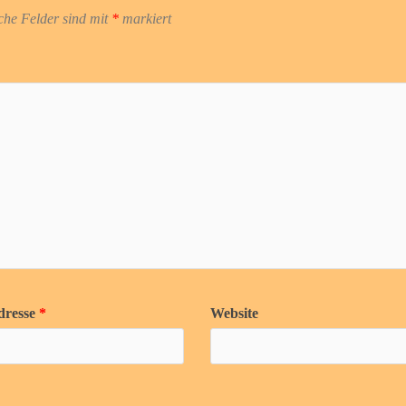
che Felder sind mit
*
markiert
dresse
*
Website