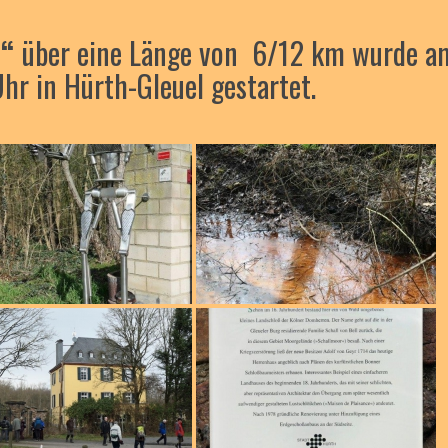
h“
über eine Länge von 6/12 km wurde a
r in Hürth-Gleuel gestartet.