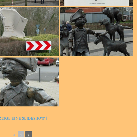
ZEIGE EINE SLIDESHOW]
◄
1
2