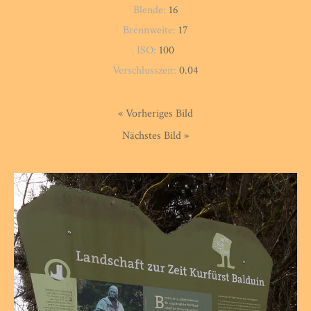
Blende:
16
Brennweite:
17
ISO:
100
Verschlusszeit:
0.04
« Vorheriges Bild
Nächstes Bild »