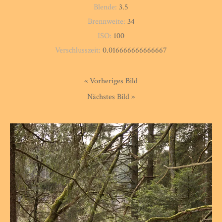
Blende:
3.5
Brennweite:
34
ISO:
100
Verschlusszeit:
0.016666666666667
« Vorheriges Bild
Nächstes Bild »