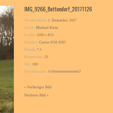
IMG_9266_Bettendorf_20171126
Veröffentlicht:
1. Dezember 2017
Autor:
Michael Klein
Größe:
1280 × 853
Kamera:
Canon EOS 80D
Blende:
7.1
Brennweite:
25
ISO:
100
Verschlusszeit:
0.016666666666667
« Vorheriges Bild
Nächstes Bild »