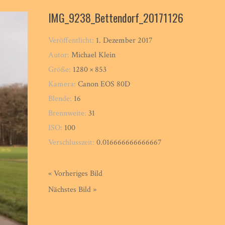
IMG_9238_Bettendorf_20171126
Veröffentlicht:
1. Dezember 2017
Autor:
Michael Klein
Größe:
1280 × 853
Kamera:
Canon EOS 80D
Blende:
16
Brennweite:
31
ISO:
100
Verschlusszeit:
0.016666666666667
« Vorheriges Bild
Nächstes Bild »