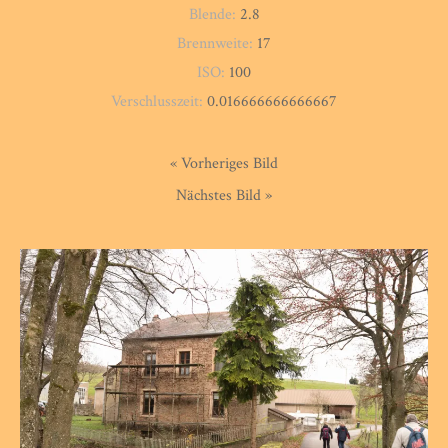
Blende:
2.8
Brennweite:
17
ISO:
100
Verschlusszeit:
0.016666666666667
« Vorheriges Bild
Nächstes Bild »