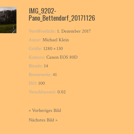
IMG_9202-
Pano_Bettendorf_20171126
Veröffentlicht:
1. Dezember 2017
Autor:
Michael Klein
Größe:
1280 × 130
Kamera:
Canon EOS 80D
Blende:
14
Brennweite:
41
ISO:
100
Verschlusszeit:
0.02
« Vorheriges Bild
Nächstes Bild »