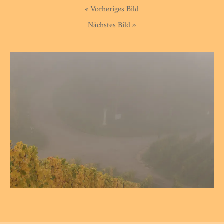
« Vorheriges Bild
Nächstes Bild »