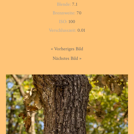
Blende:
7.1
Brennweite:
70
ISO:
100
Verschlusszeit:
0.01
« Vorheriges Bild
Nächstes Bild »