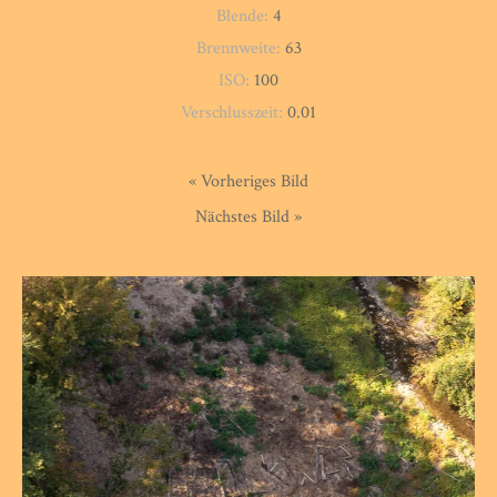
Blende:
4
Brennweite:
63
ISO:
100
Verschlusszeit:
0.01
« Vorheriges Bild
Nächstes Bild »