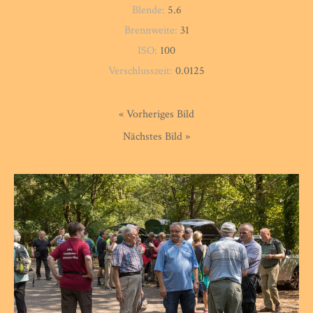
Blende:
5.6
Brennweite:
31
ISO:
100
Verschlusszeit:
0.0125
« Vorheriges Bild
Nächstes Bild »