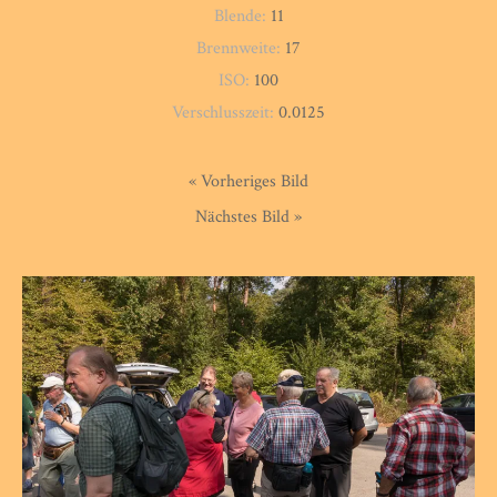
Blende:
11
Brennweite:
17
ISO:
100
Verschlusszeit:
0.0125
« Vorheriges Bild
Nächstes Bild »