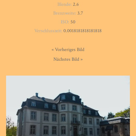
Blende:
2.6
Brennweite:
3.7
ISO:
50
Verschlusszeit:
0.0018181818181818
« Vorheriges Bild
Nächstes Bild »