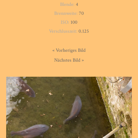
Blende:
4
Brennweite:
70
ISO:
100
Verschlusszeit:
0.125
« Vorheriges Bild
Nächstes Bild »