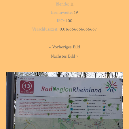
Blende:
11
Brennweite:
19
ISO:
100
Verschlusszeit:
0.016666666666667
« Vorheriges Bild
Nächstes Bild »