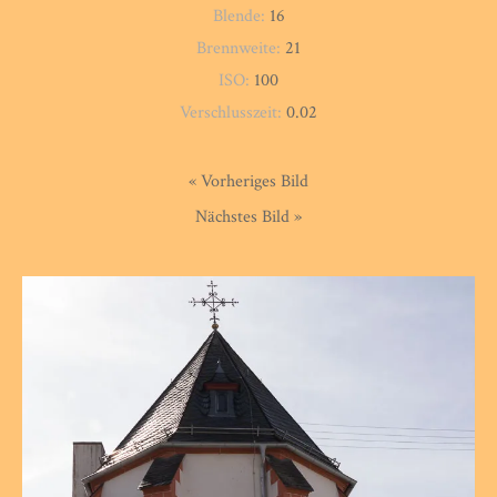
Blende:
16
Brennweite:
21
ISO:
100
Verschlusszeit:
0.02
« Vorheriges Bild
Nächstes Bild »