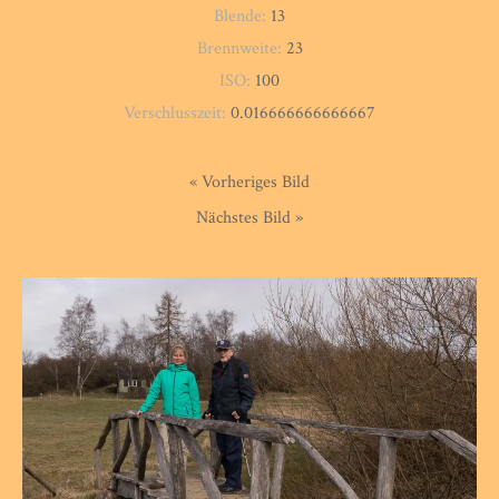
Blende:
13
Brennweite:
23
ISO:
100
Verschlusszeit:
0.016666666666667
« Vorheriges Bild
Nächstes Bild »