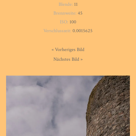
Blende:
11
Brennweite:
45
ISO:
100
Verschlusszeit:
0.0015625
« Vorheriges Bild
Nächstes Bild »