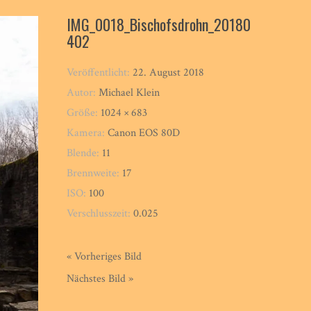
IMG_0018_Bischofsdrohn_20180
402
Veröffentlicht:
22. August 2018
Autor:
Michael Klein
Größe:
1024 × 683
Kamera:
Canon EOS 80D
Blende:
11
Brennweite:
17
ISO:
100
Verschlusszeit:
0.025
« Vorheriges Bild
Nächstes Bild »