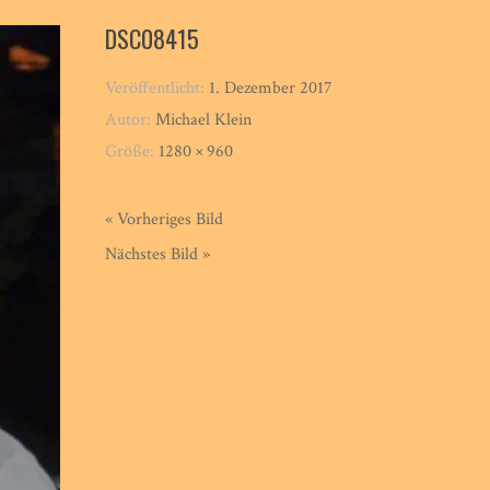
DSC08415
Veröffentlicht:
1. Dezember 2017
Autor:
Michael Klein
Größe:
1280 × 960
« Vorheriges Bild
Nächstes Bild »